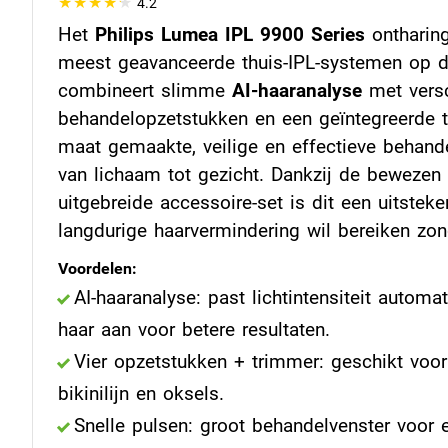
4.2
Het
Philips Lumea IPL 9900 Series
ontharing
meest geavanceerde thuis-IPL-systemen op d
combineert slimme
AI-haaranalyse
met versc
behandelopzetstukken en een geïntegreerde 
maat gemaakte, veilige en effectieve behand
van lichaam tot gezicht. Dankzij de bewezen 
uitgebreide accessoire-set is dit een uitstek
langdurige haarvermindering wil bereiken zo
Voordelen:
AI-haaranalyse: past lichtintensiteit autom
haar aan voor betere resultaten.
Vier opzetstukken + trimmer: geschikt voor
bikinilijn en oksels.
Snelle pulsen: groot behandelvenster voor e