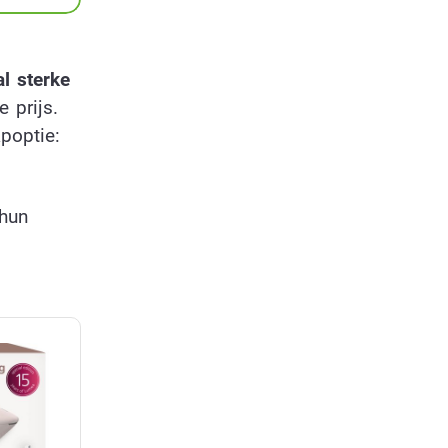
l sterke
 prijs.
poptie:
hun