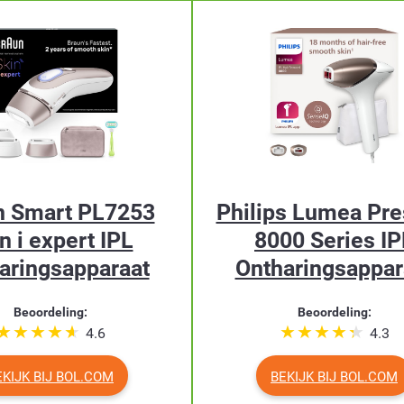
n Smart PL7253
Philips Lumea Pre
n i expert IPL
8000 Series IP
aringsapparaat
Ontharingsappar
Beoordeling:
Beoordeling:
4.6
4.3
EKIJK BIJ BOL.COM
BEKIJK BIJ BOL.COM