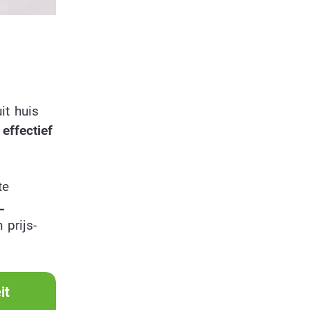
it huis
 effectief
te
L
prijs-
it