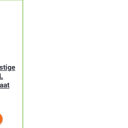
stige
L
aat