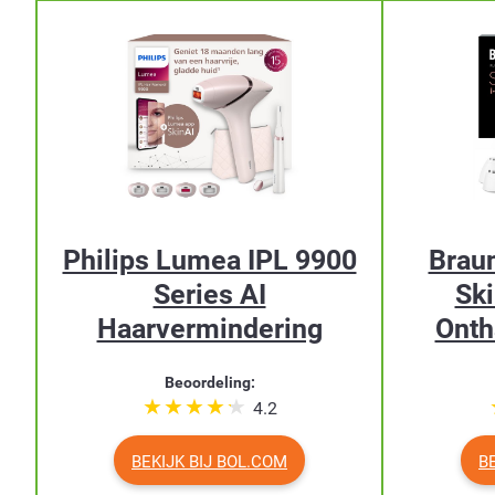
Philips Lumea IPL 9900
Brau
Series AI
Ski
Haarvermindering
Onth
Beoordeling:
4.2
BEKIJK BIJ BOL.COM
B