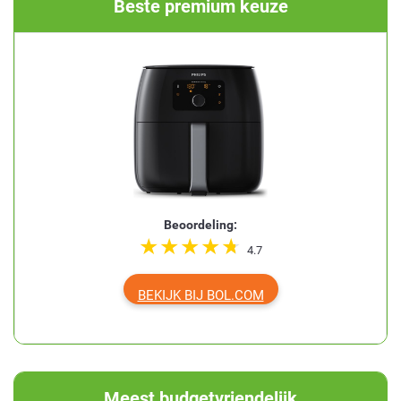
Beste premium keuze
Beoordeling:
4.7
BEKIJK BIJ BOL.COM
Meest budgetvriendelijk