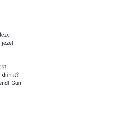
deze
 jezelf
est
 drinkt?
end! Gun