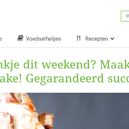
e
Voedselfeitjes
Recepten
ankje dit weekend? Maa
hake! Gegarandeerd suc