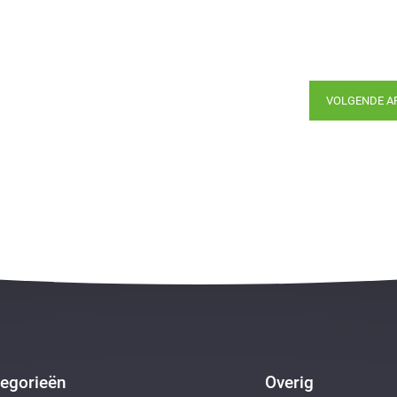
VOLGENDE A
egorieën
Overig