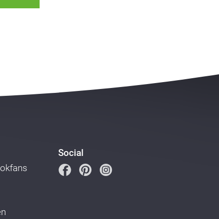
Social
ookfans
en