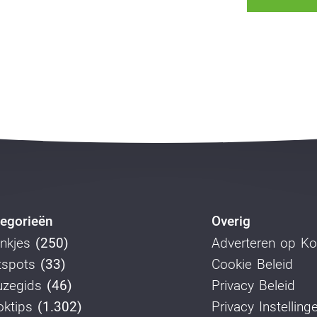
egorieën
Overig
nkjes
(250)
Adverteren op K
tspots
(33)
Cookie Beleid
uzegids
(46)
Privacy Beleid
ktips
(1.302)
Privacy Instelling