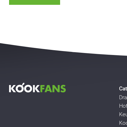
Cat
Dra
Ho
Ke
Koo